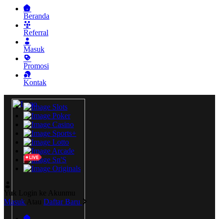
Beranda
Referral
Masuk
Promosi
Kontak
Slots
Poker
Casino
Sports+
Lotto
Arcade
Sn'S
Originals
Yuk Login ke Akunmu
Masuk
Atau
Daftar Baru