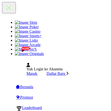
Slots
Poker
Casino
Sports+
Lotto
Arcade
Sn'S
Originals
Yuk Login ke Akunmu
Masuk
Atau
Daftar Baru
Beranda
Promosi
Leaderboard