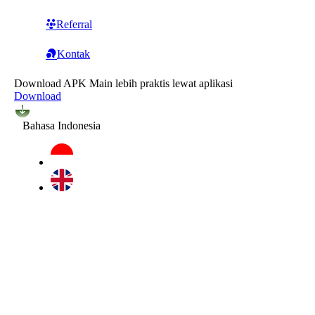
Referral
Kontak
Download APK
Main lebih praktis lewat aplikasi
Download
Bahasa Indonesia