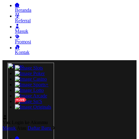
Beranda
Referral
Masuk
Promosi
Kontak
Slots
Poker
Casino
Sports+
Lotto
Arcade
Sn'S
Originals
Yuk Login ke Akunmu
Masuk
Atau
Daftar Baru